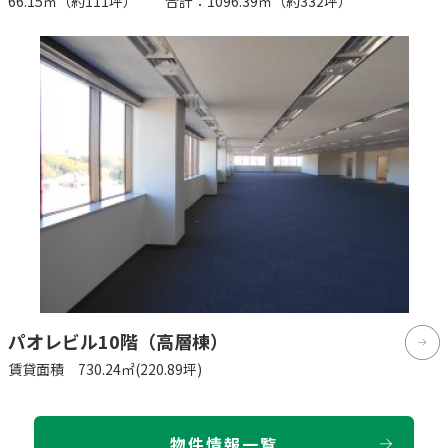
66.15㎡（約111坪） 合計：1096.39㎡（約332坪）
パオレビル10階（高層棟）
賃貸面積 730.24㎡(220.89坪)
物件情報一覧